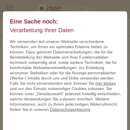
Eine Sache noch:
Kostenfreies
+49 30 467 260 70
Verarbeitung Ihrer Daten
Angebot
KATEGORIE
Wir verwenden auf unserer Webseite verschiedene
Techniken, um Ihnen ein optimales Erlebnis bieten zu
können. Dazu gehören Datenverarbeitungen, die für die
Bereitstellung der Webseite und ihrer Funktionalitäten
KOMPANIECOIN ALS ZEICHEN DER
technisch notwendig sind, sowie weitere Techniken, die für
ZUSAMMENGEHÖRIGKEIT
komfortable Webseiteneinstellungen, zur Erstellung
anonymer Statistiken oder für die Anzeige personalisierter
(Werbe-) Inhalte durch uns und Dritte verwendet werden.
Falls Sie nicht einverstanden sind, können Sie
hier klicken
und nur den Einsatz notwendiger Cookies zulassen. Sie
können unter „Detailauswahl“ jederzeit freiwillig entscheiden,
welche Verwendungen Sie zulassen möchten. Weitere
Informationen, auch zu Ihrem jederzeitigen Widerrufsrecht,
finden Sie in unseren
Datenschutzerklarung
.