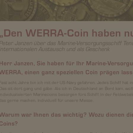
„Den WERRA-Coin haben nu
Peter Janzen über das Marine-Versorgungsschiff T
internationalen Austausch und als Geschenk
Herr Janzen, Sie haben für Ihr Marine-Versorg
WERRA, einen ganz speziellen Coin prägen las
Fast acht Jahre bin ich mit der US-Navy gefahren. Jedes Schiff hat 
Das ist dort gang und gäbe. Als ich in Deutschland an Bord kam, wol
individualisierten Marinecoins besorgen fürs Schiff. In der Feldweb
das gerne machen. Individuell für unsere Messe.
Warum war Ihnen das wichtig? Wozu dienen die
Coins?