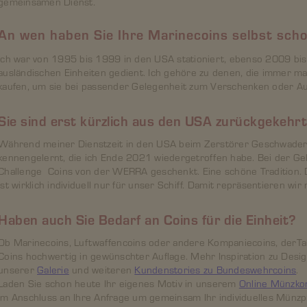
gemeinsamen Dienst.
An wen haben Sie Ihre Marinecoins selbst sc
Ich war von 1995 bis 1999 in den USA stationiert, ebenso 2009 bis 
ausländischen Einheiten gedient. Ich gehöre zu denen, die immer m
kaufen, um sie bei passender Gelegenheit zum Verschenken oder A
Sie sind erst kürzlich aus den USA zurückgekehr
Während meiner Dienstzeit in den USA beim Zerstörer Geschwade
kennengelernt, die ich Ende 2021 wiedergetroffen habe. Bei der Ge
Challenge Coins von der WERRA geschenkt. Eine schöne Tradition.
ist wirklich individuell nur für unser Schiff. Damit repräsentieren wir
Haben auch Sie Bedarf an Coins für die Einheit?
Ob Marinecoins, Luftwaffencoins oder andere Kompaniecoins, derTale
Coins hochwertig in gewünschter Auflage. Mehr Inspiration zu Design
unserer
Galerie
und weiteren
Kundenstories zu Bundeswehrcoins
.
Laden Sie schon heute Ihr eigenes Motiv in unserem
Online Münzkon
im Anschluss an Ihre Anfrage um gemeinsam Ihr individuelles Münzpr