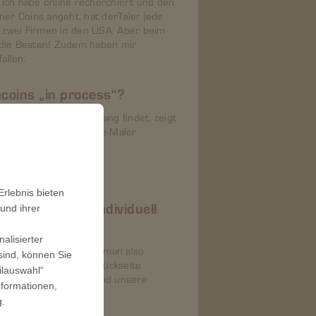
 Ich habe online recherchiert und den
ner Coins angeht, hat derTaler jede
 zwei Firmen in den USA. Aber beim
hr die Besten! Zudem haben mir
fallen.
ecoins „in process“?
 das auf dem Coin Eingang findet, zeigt
s Bild hatte ein Marine-Maler
s Bild.
rlebnis bieten
gartig wie Ihre individuell
und ihrer
en Marinecoins.
alisierter
 der einen Seite sieht man also
sind, können Sie
d des Malers. Auf der Rückseite
ilauswahl“
 stehen unser Credo und unsere
nformationen,
de.
g
.