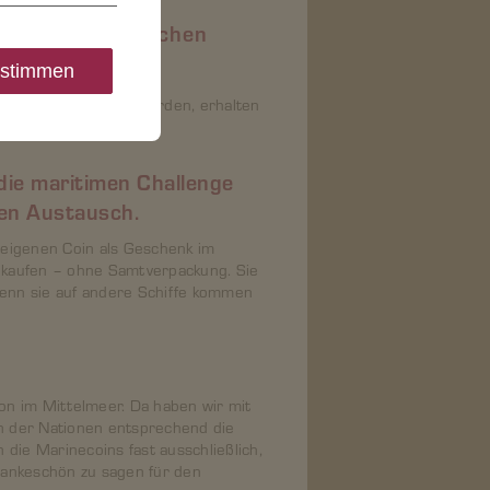
hre Messe. Zu welchen
stimmen
hen oder versetzt werden, erhalten
die maritimen Challenge
len Austausch.
igenen Coin als Geschenk im
 kaufen – ohne Samtverpackung. Sie
enn sie auf andere Schiffe kommen
on im Mittelmeer. Da haben wir mit
ln der Nationen entsprechend die
n die Marinecoins fast ausschließlich,
Dankeschön zu sagen für den