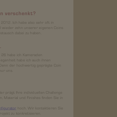
hon verschenkt?
2012. Ich habe also sehr oft in
al wieder zehn unserer eigenen Coins
ustausch dabei zu haben.
t.
r 26 habe ich Kameraden
legenheit habe ich auch ihnen
 Denn der hochwertig geprägte Coin
 nur uns.
r prägt Ihre individuellen Challenge
, Material und Finishes finden Sie in
figurator
hoch. Wir kontaktieren Sie
ojekt zu konkretisieren.