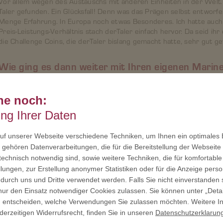
Vor allem wegen des Austauschs mit anderen Einheiten in der Welt.
Taler gefunden. Ein Glücksfall! Denn was das Prägen selbst entworfe
Menge Erfahrung. In Europa noch etwas Besonderes. Ich hatte auch
Preis-Leistungs-Verhältnis stach derTaler einfach hervor. Da seid i
die Challenge Coins, die derTaler bislang gemacht hatte, sehr gut ge
Wie ging es dann weiter mit Ihren eigenen Marin
Als die Firma feststand, haben wir uns ein Design überlegt. Das Bild,
den Tender. Also unser Versorgungsschiff der deutschen Marine. Da
he noch:
angefertigt. Es ist ein Unikat. Nur wir als Tender WERRA haben diese
ung Ihrer Daten
f unserer Webseite verschiedene Techniken, um Ihnen ein optimales E
So einzi
gehören Datenverarbeitungen, die für die Bereitstellung der Webseite 
geprägt
 technisch notwendig sind, sowie weitere Techniken, die für komfortable
lungen, zur Erstellung anonymer Statistiken oder für die Anzeige person
Genau. Auf
 durch uns und Dritte verwendet werden. Falls Sie nicht einverstanden 
dieses Bil
ur den Einsatz notwendiger Cookies zulassen. Sie können unter „Deta
des Coins
llig entscheiden, welche Verwendungen Sie zulassen möchten. Weitere I
Dienstgra
derzeitigen Widerrufsrecht, finden Sie in unseren
Datenschutzerklarun