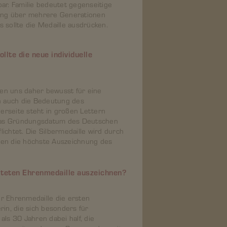
bar. Familie bedeutet gegenseitige
ung über mehrere Generationen
s sollte die Medaille ausdrücken.
lte die neue individuelle
aben uns daher bewusst für eine
n auch die Bedeutung des
erseite steht in großen Lettern
t das Gründungsdatum des Deutschen
ichtet. Die Silbermedaille wird durch
gen die höchste Auszeichnung des
alteten Ehrenmedaille auszeichnen?
 Ehrenmedaille die ersten
rin, die sich besonders für
als 30 Jahren dabei half, die