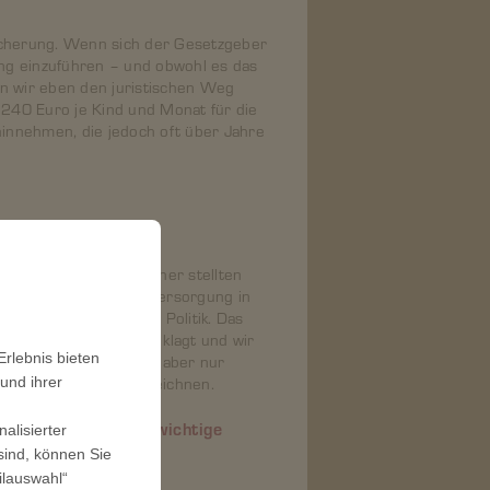
sicherung. Wenn sich der Gesetzgeber
ung einzuführen – und obwohl es das
 wir eben den juristischen Weg
 240 Euro je Kind und Monat für die
h hinnehmen, die jedoch oft über Jahre
iese mussten wir im
treiten. Die Karlsruher stellten
hteile bei der Altersversorgung in
 der Wadenbeißer der Politik. Das
 oder gar Jahrzehnte klagt und wir
rlebnis bieten
 Dieses Engagement ist aber nur
er Ehrenmedaille auszeichnen.
und ihrer
hrenmedaille dieses wichtige
alisierter
sind, können Sie
ilauswahl“