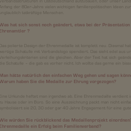
Verbandsstrukturen in Ostdeutschland aufzubauen, oder unser Land
Anfang der 80er-Jahre vielen wichtigen familienpolitischen Ideen zur
unglaublich tatkräftige Menschen.
Was hat sich sonst noch geändert, etwa bei der Präsentation 
Ehrenamtler
?
Das polierte Design der Ehrenmedaille ist komplett neu. Diesmal ha
wertige Schatulle mit Verbandslogo spendiert. Das sieht edel aus un
Verleihungskriterien sind die gleichen. Aber der Text hat sich geänd
die Schatulle – die gab es vorher nicht. Ich wollte das gerne ein bis
Man hätte natürlich den einfachen Weg gehen und sagen könn
Warum haben Sie die Medaille zur Ehrung vorgezogen?
Eine Urkunde heftet man irgendwo ab. Eine Ehrenmedaille verdient 
zu Hause oder im Büro. So eine Auszeichnung packt man nicht einfach
symbolisiert sie 20, 30 oder gar 40 Jahre Engagement für eine gut
Wie würden Sie rückblickend das Medaillenprojekt einordnen? 
Ehrenmedaille ein Erfolg beim Familienverband?