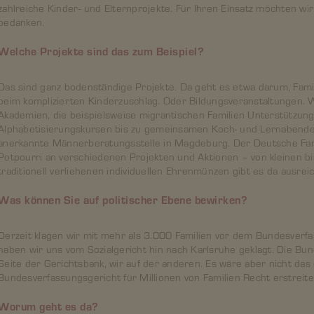
zahlreiche Kinder- und Elternprojekte. Für Ihren Einsatz möchten wi
bedanken.
Welche Projekte sind das zum Beispiel?
Das sind ganz bodenständige Projekte. Da geht es etwa darum, Famil
beim komplizierten Kinderzuschlag. Oder Bildungsveranstaltungen.
Akademien, die beispielsweise migrantischen Familien Unterstützun
Alphabetisierungskursen bis zu gemeinsamen Koch- und Lernabende
anerkannte Männerberatungsstelle in Magdeburg. Der Deutsche Fam
Potpourri an verschiedenen Projekten und Aktionen – von kleinen bi
traditionell verliehenen individuellen Ehrenmünzen gibt es da ausrei
Was können Sie auf politischer Ebene bewirken?
Derzeit klagen wir mit mehr als 3.000 Familien vor dem Bundesverfa
haben wir uns vom Sozialgericht hin nach Karlsruhe geklagt. Die Bu
Seite der Gerichtsbank, wir auf der anderen. Es wäre aber nicht das
Bundesverfassungsgericht für Millionen von Familien Recht erstreite
Worum geht es da?