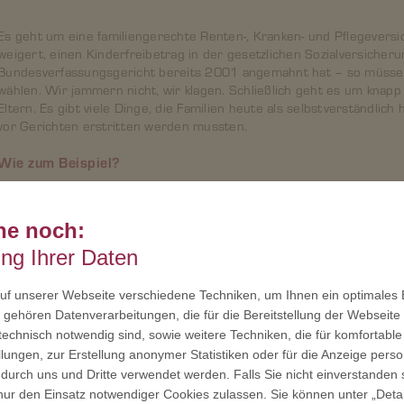
Es geht um eine familiengerechte Renten-, Kranken- und Pflegever
weigert, einen Kinderfreibetrag in der gesetzlichen Sozialversicher
Bundesverfassungsgericht bereits 2001 angemahnt hat – so müssen
wählen. Wir jammern nicht, wir klagen. Schließlich geht es um knapp
Eltern. Es gibt viele Dinge, die Familien heute als selbstverständlic
vor Gerichten erstritten werden mussten.
Wie zum Beispiel?
Nehmen wir als Beispiel die Kindererziehungszeiten in der Rente. D
Trümmerfrauenurteil von 1992 vor dem Bundesverfassungsgericht ers
he noch:
fest, dass der Gesetzgeber die durch Kindererziehung bedingten Nac
ung Ihrer Daten
weiterem Umfang als bisher auszugleichen hatte. Manchmal sind wir
muss auch mal sein. Wenn der
Deutsche Familienverband
über Jahre
f unserer Webseite verschiedene Techniken, um Ihnen ein optimales E
Recht erhalten, profitieren davon Millionen von Eltern und Kindern.
denkbar durch die vielen Ehrenamtlichen im Verband – die wir mit d
gehören Datenverarbeitungen, die für die Bereitstellung der Webseite 
 technisch notwendig sind, sowie weitere Techniken, die für komfortable
Auf welche Weise spiegelt die eigens erstellte, individuelle E
lungen, zur Erstellung anonymer Statistiken oder für die Anzeige person
Engagement wieder?
 durch uns und Dritte verwendet werden. Falls Sie nicht einverstanden 
ur den Einsatz notwendiger Cookies zulassen. Sie können unter „Deta