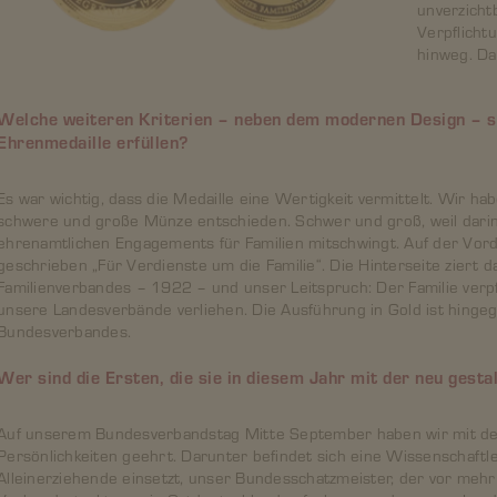
unverzicht
Verpflicht
hinweg. Da
Welche weiteren Kriterien – neben dem modernen Design – sol
Ehrenmedaille erfüllen?
Es war wichtig, dass die Medaille eine Wertigkeit vermittelt. Wir h
schwere und große Münze entschieden. Schwer und groß, weil dari
ehrenamtlichen Engagements für Familien mitschwingt. Auf der Vord
geschrieben „Für Verdienste um die Familie“. Die Hinterseite zier
Familienverbandes – 1922 – und unser Leitspruch: Der Familie verpfl
unsere Landesverbände verliehen. Die Ausführung in Gold ist hinge
Bundesverbandes.
Wer sind die Ersten, die sie in diesem Jahr mit der neu gest
Auf unserem Bundesverbandstag Mitte September haben wir mit der
Persönlichkeiten geehrt. Darunter befindet sich eine Wissenschaftle
Alleinerziehende einsetzt, unser Bundesschatzmeister, der vor mehr 