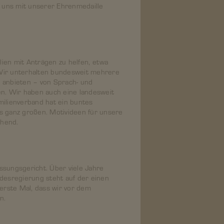
r uns mit unserer Ehrenmedaille
ien mit Anträgen zu helfen, etwa
 Wir unterhalten bundesweit mehrere
g anbieten – von Sprach- und
n. Wir haben auch eine landesweit
ilienverband hat ein buntes
s ganz großen. Motivideen für unsere
chend.
ssungsgericht. Über viele Jahre
ndesregierung steht auf der einen
 erste Mal, dass wir vor dem
n.