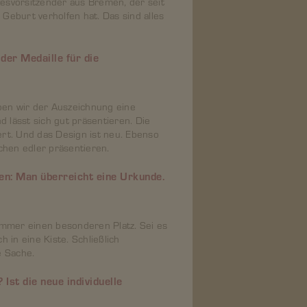
esvorsitzender aus Bremen, der seit
 Geburt verholfen hat. Das sind alles
der Medaille für die
ben wir der Auszeichnung eine
d lässt sich gut präsentieren. Die
ert. Und das Design ist neu. Ebenso
schen edler präsentieren.
en: Man überreicht eine Urkunde.
immer einen besonderen Platz. Sei es
 in eine Kiste. Schließlich
e Sache.
Ist die neue individuelle