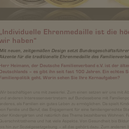
„Individuelle Ehrenmedaille ist die h
wir haben“
Mit neuen, zeitgemäßen Design setzt Bundesgeschäftsführe
Akzente für die traditionelle Ehrenmedaille des Familienverba
Herr Heimann, der Deutsche Familienverband e.V. ist der ält
Deutschlands – es gibt ihn seit fast 100 Jahren. Ein echtes
Familienpolitik geht. Worin sehen Sie Ihre Kernaufgaben?
Wir beschäftigen uns mit zweierlei. Zum einen setzen wir uns mit 
und anderen Interessensvertretern auf Bundesebene mit Familienpolit
anderes, als Familien ein gutes Leben zu ermöglichen. Da spielt Kind
von Familie und Beruf, das Engagement für eine familiengerechte St
oder Kindergärten und natürlich das Thema bezahlbares Wohnen. Fami
Querschnittsthema und hat viele Aspekte. Von Gesundheit bis Bild
bis hin zur Sozialgesetzgebung – all das gehört dazu. Zum anderen