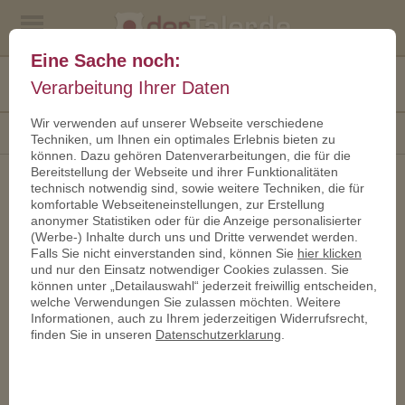
Eine Sache noch:
Kostenfreies
Verarbeitung Ihrer Daten
+49 30 467 260 70
Angebot
Wir verwenden auf unserer Webseite verschiedene
KATEGORIE
Techniken, um Ihnen ein optimales Erlebnis bieten zu
können. Dazu gehören Datenverarbeitungen, die für die
Bereitstellung der Webseite und ihrer Funktionalitäten
technisch notwendig sind, sowie weitere Techniken, die für
LANDESMÜNZE MV
komfortable Webseiteneinstellungen, zur Erstellung
anonymer Statistiken oder für die Anzeige personalisierter
(Werbe-) Inhalte durch uns und Dritte verwendet werden.
Falls Sie nicht einverstanden sind, können Sie
hier klicken
und nur den Einsatz notwendiger Cookies zulassen. Sie
können unter „Detailauswahl“ jederzeit freiwillig entscheiden,
welche Verwendungen Sie zulassen möchten. Weitere
Informationen, auch zu Ihrem jederzeitigen Widerrufsrecht,
finden Sie in unseren
Datenschutzerklarung
.