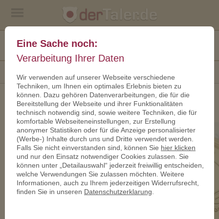
Kostenfreies
Eine Sache noch:
+49 30 467 260 70
Angebot
Verarbeitung Ihrer Daten
KATEGORIE
Wir verwenden auf unserer Webseite verschiedene
Techniken, um Ihnen ein optimales Erlebnis bieten zu
können. Dazu gehören Datenverarbeitungen, die für die
MEDAILLEN ZUR MITARBEITEREHRUNG
Bereitstellung der Webseite und ihrer Funktionalitäten
technisch notwendig sind, sowie weitere Techniken, die für
komfortable Webseiteneinstellungen, zur Erstellung
anonymer Statistiken oder für die Anzeige personalisierter
(Werbe-) Inhalte durch uns und Dritte verwendet werden.
Falls Sie nicht einverstanden sind, können Sie
hier klicken
und nur den Einsatz notwendiger Cookies zulassen. Sie
können unter „Detailauswahl“ jederzeit freiwillig entscheiden,
welche Verwendungen Sie zulassen möchten. Weitere
Informationen, auch zu Ihrem jederzeitigen Widerrufsrecht,
finden Sie in unseren
Datenschutzerklarung
.