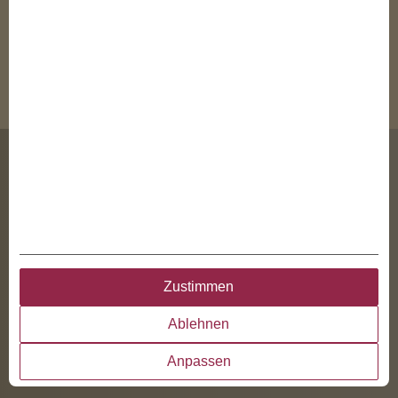
Copyright © derTaler GmbH 2026
Impressum
AGB
Datenschutzerklärung
Disclaimer
Online Zahlung
Cookie-Einwilligung
derTaler GmbH
Zustimmen
Friedrichstraße 155
10117
Ablehnen
Berlin
mail@dertaler.de
Anpassen
+49 30 467 260 70