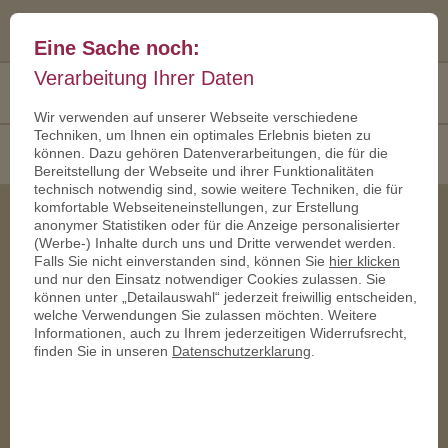
Eine Sache noch:
Verarbeitung Ihrer Daten
Kostenfreies
+49 30 467 260 70
Angebot
Wir verwenden auf unserer Webseite verschiedene
Techniken, um Ihnen ein optimales Erlebnis bieten zu
KATEGORIE
- BITTE WÄHLEN
können. Dazu gehören Datenverarbeitungen, die für die
Bereitstellung der Webseite und ihrer Funktionalitäten
technisch notwendig sind, sowie weitere Techniken, die für
komfortable Webseiteneinstellungen, zur Erstellung
anonymer Statistiken oder für die Anzeige personalisierter
(Werbe-) Inhalte durch uns und Dritte verwendet werden.
Falls Sie nicht einverstanden sind, können Sie
hier klicken
und nur den Einsatz notwendiger Cookies zulassen. Sie
Münzen für Film und Fernsehen
Märchenhafte TV-Münze
können unter „Detailauswahl“ jederzeit freiwillig entscheiden,
welche Verwendungen Sie zulassen möchten. Weitere
Informationen, auch zu Ihrem jederzeitigen Widerrufsrecht,
finden Sie in unseren
Datenschutzerklarung
.