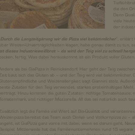
Tiefkühltr
die den Or
Denn Quali
viele heute
der industr
„
Durch die Langzeitgärung wir die Pizza viel bekömmlicher
“, erklär
über Weizen-Unverträglichkeiten klagen, habe genau damit zu tun, sag
ist dieses Industrieweißbrot – da wird der Teig viel zu schnell herge
backen, fertig. Was dabei herauskommt ist ein Produkt voller Gluten
Anders als bei GiaPizza in Reinickendorf. Hier geht der Teig zwisch
Zeit baut sich das Gluten ab – und der Teig wird viel bekömmlicher.
Glutenempfindliche und Weizenallergiker, sagt Giannini stolz. Auße
beste Zutaten für den Teig verwendet, starkes proteinhaltiges Mehl,
verträgt. Hinzu kommen die guten Zutaten: richtige Tomatensauce, 
Tomatenmark, und richtiger Mozzarella. All das sei natürlich auch te
Zusätzlich legt die Familie viel Wert auf Bio-Qualität und variantenr
Weizenpizza bereitet das Team auch Dinkel- und Vollkornpizza zu – 
angeht, ist GiaPizza ganz vorne mit dabei, wenn es darum geht, Ne
Beispiel. Mittlerweile hat das Familienunternehmen rund 15 vegane 
Eigenmarke wie auch unter Fremd-Labels in Deutschland vertreibt, d