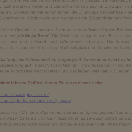
Einzelhandel wie Rewe- und Edeka-Märkten als auch in Bio-Supermär
Denns. Bio-Qualität war schon immer die Grundlage bei GiaPizza – l
Supermärkte. Mittlerweile erwirtschaften die BIO-zertifizierten Pr
Vincent Giannini ist immer auf dem neuesten Stand. Vegane Ernährun
sondern „
ein Mega-Trend
“. Die Nachfrage steige enorm. Er ist siche
etablieren und in Zukunft noch stärker verbreiten wird. Das Bewusst
verändert, auch im Hinblick auf Nachhaltigkeit und Klimafreundlichkei
„
Es fängt bei Achtsamkeit im Umgang mit Tieren an und hört nicht
Zubereitung auf
“, meint Vincent Giannini. Man müsse den Produkte
seine Mitarbeiter wertschätzen und das lieben, was man tut. Jeden 
Mehr Infos zu GiaPizza finden Sie unter diesen Links
:
https://www.giapizza.de/
https://de-de.facebook.com/giapizza
Disclaimer: Um dem allgemeinen deutschen Sprachgebrauch zu ent
auf dieser Seite als „Münzen“ bezeichnet. Es sei ausdrücklich darau
individuell geprägte Medaillen und keine aktuellen oder ehemaligen 