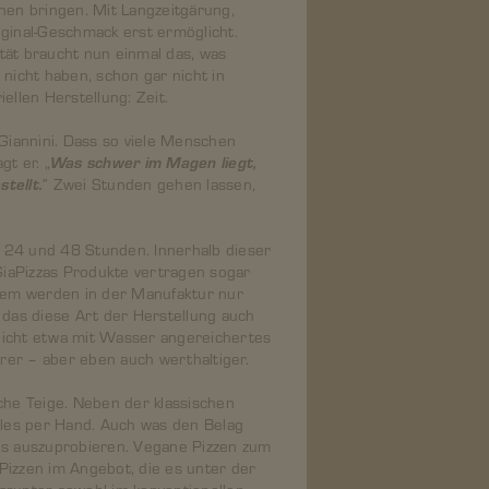
uhen bringen. Mit Langzeitgärung,
iginal-Geschmack erst ermöglicht.
tät braucht nun einmal das, was
 nicht haben, schon gar nicht in
iellen Herstellung: Zeit.
t Giannini. Dass so viele Menschen
t er. „
Was schwer im Magen liegt,
stellt.
“ Zwei Stunden gehen lassen,
.
en 24 und 48 Stunden. Innerhalb dieser
 GiaPizzas Produkte vertragen sogar
rdem werden in der Manufaktur nur
 das diese Art der Herstellung auch
nicht etwa mit Wasser angereichertes
urer – aber eben auch werthaltiger.
eiche Teige. Neben der klassischen
alles per Hand. Auch was den Belag
ues auszuprobieren. Vegane Pizzen zum
Pizzen im Angebot, die es unter der
arunter sowohl im konventionellen