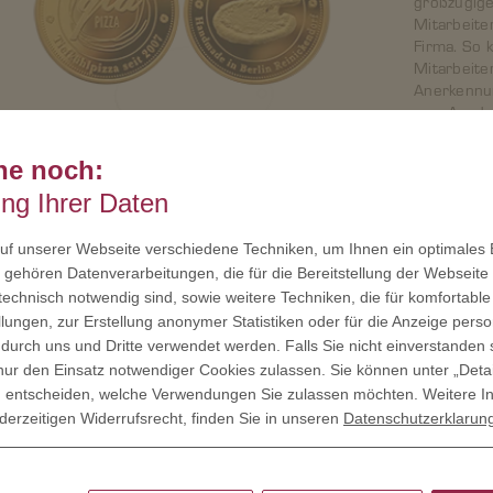
großzügige 
Mitarbeite
Firma. So 
Mitarbeite
Anerkennu
zum Ausdr
Der nun geehrte Vorbäcker ist der Manufaktur seit Jahren eng ver
he noch:
Produktion, die Organisation und ist seit zehn Jahren dabei – er ke
im Reinickendorfer Hinterzimmer bis zu dem gewachsenen Unterneh
ung Ihrer Daten
deutschlandweit vertreibt. „
Er hat sehr viel Engagement mit eingeb
einen weiten Weg mit uns gegangen
.“
f unserer Webseite verschiedene Techniken, um Ihnen ein optimales E
gehören Datenverarbeitungen, die für die Bereitstellung der Webseite 
Von Nola nach Reinickendorf
 technisch notwendig sind, sowie weitere Techniken, die für komfortable
lungen, zur Erstellung anonymer Statistiken oder für die Anzeige person
Der begann ursprünglich in Nola, einem kleinen Dorf bei Neapel, und
 durch uns und Dritte verwendet werden. Falls Sie nicht einverstanden 
Reinickendorf. Die original neapolitanische Steinofenpizza im Ristor
ur den Einsatz notwendiger Cookies zulassen. Sie können unter „Deta
Geheimtipp; bei der Fußball-WM 2006 kamen auf dem Berliner Breits
llig entscheiden, welche Verwendungen Sie zulassen möchten. Weitere I
deren Genuss. Bestärkt von diesem Zuspruch gründete die Familie 
100 Quadratmetern die Pizza-Manufaktur GiaPizza mit Angeboten für
derzeitigen Widerrufsrecht, finden Sie in unseren
Datenschutzerklarun
für Hotellerie, Events und Fußballstadien.
„
Wir wollten eine qualitativ hochwertige Pizza auf den Markt brin