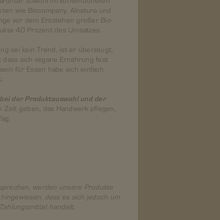
kten wie Biocompany, Alnatura und
ange vor dem Entstehen großer Bio-
odukte 40 Prozent des Umsatzes.
g sei kein Trend, ist er überzeugt,
r, dass sich vegane Ernährung fest
sein für Essen habe sich einfach
t.
 bei der Produktauswahl und der
n Zeit geben, das Handwerk pflegen,
Tag.
sprechen, werden unsere Produkte
f hingewiesen, dass es sich jedoch um
Zahlungsmittel handelt.