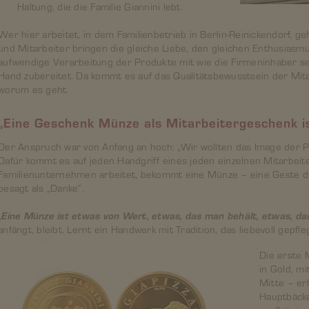
Haltung, die die Familie Giannini lebt.
Wer hier arbeitet, in dem Familienbetrieb in Berlin-Reinickendorf, g
und Mitarbeiter bringen die gleiche Liebe, den gleichen Enthusiasm
aufwendige Verarbeitung der Produkte mit wie die Firmeninhaber sel
Hand zubereitet. Da kommt es auf das Qualitätsbewusstsein der Mita
worum es geht.
„Eine Geschenk Münze als Mitarbeitergeschenk is
Der Anspruch war von Anfang an hoch: „Wir wollten das Image der Piz
Dafür kommt es auf jeden Handgriff eines jeden einzelnen Mitarbei
Familienunternehmen arbeitet, bekommt eine Münze – eine Geste d
besagt als „Danke“.
„
Eine Münze ist etwas von Wert, etwas, das man behält, etwas, das
anfängt, bleibt. Lernt ein Handwerk mit Tradition, das liebevoll gepfl
Die erste 
in Gold, m
Mitte – er
Hauptbäcke