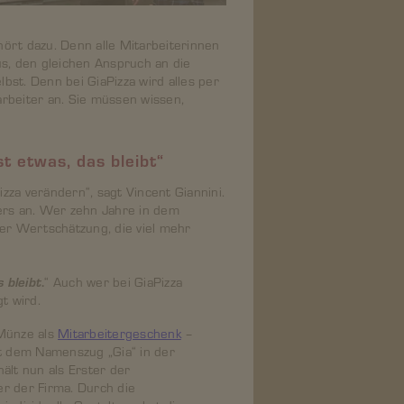
ehört dazu. Denn alle Mitarbeiterinnen
us, den gleichen Anspruch an die
bst. Denn bei GiaPizza wird alles per
rbeiter an. Sie müssen wissen,
t etwas, das bleibt“
za verändern“, sagt Vincent Giannini.
ters an. Wer zehn Jahre in dem
er Wertschätzung, die viel mehr
 bleibt
.
“ Auch wer bei GiaPizza
egt wird.
Münze als
Mitarbeitergeschenk
–
it dem Namenszug „Gia“ in der
hält nun als Erster der
r der Firma. Durch die