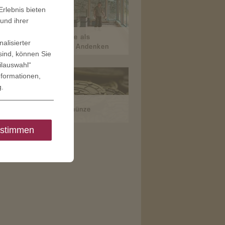
rlebnis bieten
und ihrer
Museumsmünze als
alisierter
pädagogisches Andenken
sind, können Sie
ilauswahl“
nformationen,
g
.
Helfersystemmünze
stimmen