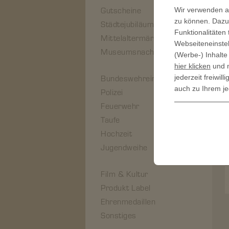
Gutscheine
Wir verwenden au
zu können. Dazu 
Städtejubiläum
Funktionalitäten
Mittelaltermärkte
Webseiteneinstel
Museumsnachprägungen
(Werbe-) Inhalte
hier klicken
und n
Bundeswehreinheiten
jederzeit freiwi
auch zu Ihrem je
Polizei
Feuerwehr
Taufe
Hochzeit
Jugendweihe
Film & Kultur
Produkt Label
Ehrenmedaillen
Sonstiges