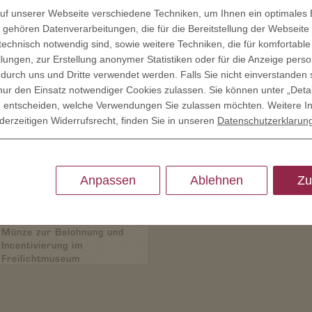
f unserer Webseite verschiedene Techniken, um Ihnen ein optimales E
gehören Datenverarbeitungen, die für die Bereitstellung der Webseite 
 technisch notwendig sind, sowie weitere Techniken, die für komfortable
Spendentaler und
Mitarbeiterehrung
lungen, zur Erstellung anonymer Statistiken oder für die Anzeige person
Gedenkmünze
Beratermünze
 durch uns und Dritte verwendet werden. Falls Sie nicht einverstanden 
ur den Einsatz notwendiger Cookies zulassen. Sie können unter „Deta
llig entscheiden, welche Verwendungen Sie zulassen möchten. Weitere I
derzeitigen Widerrufsrecht, finden Sie in unseren
Datenschutzerklarun
Silbermünze als
Klinikmünze zum
Mitarbeitergeschenk zum
Firmenjubiläum
Jubiläum
Anpassen
Ablehnen
Zu
Münze zur Belohnung und
Incentivierung im
Freilichtmuseum