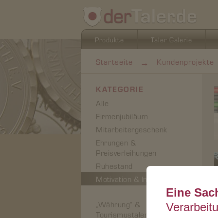
Produkte
Taler Galerie
→
Startseite
Kundenprojekte
KATEGORIE
Alle
Firmenjubiläum
Mitarbeitergeschenk
Ehrungen &
Preisverleihungen
Ruhestand
Motivation & Incentivierung
Eine Sac
„Währung“ &
Verarbeit
Tourismustaler