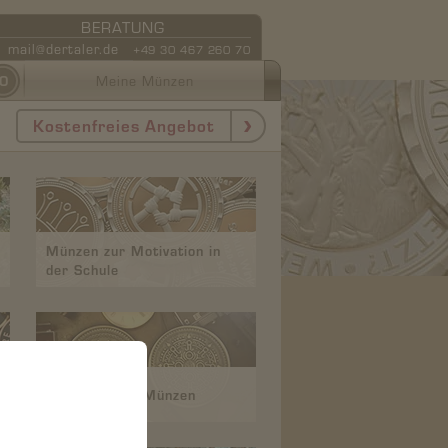
BERATUNG
mail@dertaler.de
+49 30 467 260 70
0
Meine Münzen
Kostenfreies Angebot
Münzen zur Motivation in
der Schule
Escape Room Münzen