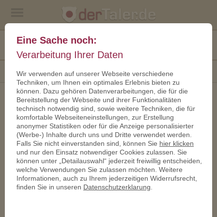
Eine Sache noch:
Kostenfreies
+49 30 467 260 70
Angebot
Verarbeitung Ihrer Daten
KATEGORIE
Wir verwenden auf unserer Webseite verschiedene
Techniken, um Ihnen ein optimales Erlebnis bieten zu
können. Dazu gehören Datenverarbeitungen, die für die
Bereitstellung der Webseite und ihrer Funktionalitäten
CITROËN MÜNZEN
technisch notwendig sind, sowie weitere Techniken, die für
komfortable Webseiteneinstellungen, zur Erstellung
anonymer Statistiken oder für die Anzeige personalisierter
(Werbe-) Inhalte durch uns und Dritte verwendet werden.
Falls Sie nicht einverstanden sind, können Sie
hier klicken
und nur den Einsatz notwendiger Cookies zulassen. Sie
können unter „Detailauswahl“ jederzeit freiwillig entscheiden,
welche Verwendungen Sie zulassen möchten. Weitere
Informationen, auch zu Ihrem jederzeitigen Widerrufsrecht,
finden Sie in unseren
Datenschutzerklarung
.