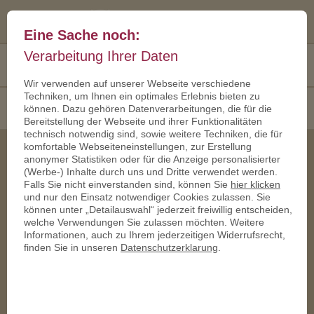
Eine Sache noch:
Verarbeitung Ihrer Daten
Kostenfreies
+49 30 467 260 70
Angebot
Wir verwenden auf unserer Webseite verschiedene
Techniken, um Ihnen ein optimales Erlebnis bieten zu
KATEGORIE
- BITTE WÄHLEN
können. Dazu gehören Datenverarbeitungen, die für die
Bereitstellung der Webseite und ihrer Funktionalitäten
technisch notwendig sind, sowie weitere Techniken, die für
komfortable Webseiteneinstellungen, zur Erstellung
anonymer Statistiken oder für die Anzeige personalisierter
(Werbe-) Inhalte durch uns und Dritte verwendet werden.
Falls Sie nicht einverstanden sind, können Sie
hier klicken
und nur den Einsatz notwendiger Cookies zulassen. Sie
Stadttaler als Geschenk
Stadttaler als lokale Währung
können unter „Detailauswahl“ jederzeit freiwillig entscheiden,
welche Verwendungen Sie zulassen möchten. Weitere
Informationen, auch zu Ihrem jederzeitigen Widerrufsrecht,
finden Sie in unseren
Datenschutzerklarung
.
Schöneck Gemeindetaler als
Individuelle Eventmünze
Regionalwährung