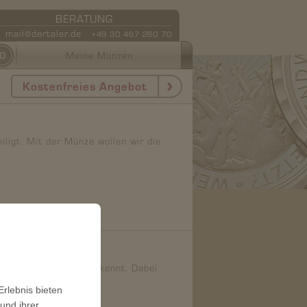
BERATUNG
mail@dertaler.de
+49 30 467 260 70
0
Meine Münzen
Kostenfreies Angebot
iligt. Mit der Münze wollen wir die
 Treue
eue und Loyalität anerkennt. Dabei
rlebnis bieten
und ihrer