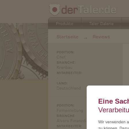
Produkte
Taler Galerie
→
Startseite
Reviews
POSITION:
Chef
BRANCHE:
Kranbau
MITARBEITER:
-
LAND:
Deutschland
Eine Sac
POSITION:
Verarbeit
Firmenleitung
BRANCHE:
Alvara Finanzdienstleister
Wir verwenden au
MITARBEITER:
zu können. Dazu 