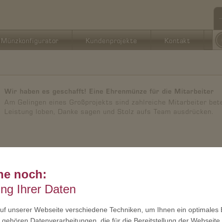
Münzkonfigurator
Kundenprojekte
Kontakt
Wir haben es geschafft! Eine Ehrenmünze für die Mitarbeiter
Am Gelingen eines Großprojekts sind zahlreiche Mitarbeiter bete
Leistung loben, Danke sagen und Stolz aufs Team ausdrücken.
he noch:
20 Jahre Firmenzugehörigkeit: Mitarbeitermünze für 20 Jahre
ung Ihrer Daten
Wir wollen eine wertschätzende Personalkultur aufbauen, die Tr
ist die Münze ein wichtiger Baustein.
f unserer Webseite verschiedene Techniken, um Ihnen ein optimales E
gehören Datenverarbeitungen, die für die Bereitstellung der Webseite 