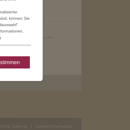
alisierter
sind, können Sie
ilauswahl“
lieder
nformationen,
erwirklichen. Ich wollte ein
g
.
stimmen
Online Zahlung
Cookie-Einwilligung