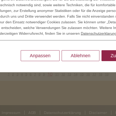
 technisch notwendig sind, sowie weitere Techniken, die für komfortable
lungen, zur Erstellung anonymer Statistiken oder für die Anzeige person
 durch uns und Dritte verwendet werden. Falls Sie nicht einverstanden 
ur den Einsatz notwendiger Cookies zulassen. Sie können unter „Deta
Ehrenmedaille für engagierte Persönlichkeiten und Vereinsmitg
llig entscheiden, welche Verwendungen Sie zulassen möchten. Weitere I
derTaler war die richtige Wahl, um unser wichtiges Anliegen zu v
derzeitigen Widerrufsrecht, finden Sie in unseren
Datenschutzerklarun
exzellentes Ergebnis. derTaler hat geliefert.
Anpassen
Ablehnen
Zu
10
1
2
3
4
5
6
7
8
9
11
12
13
14
15
16
17
18
19
Impressum
AGB
Datenschutzerklärung
Disclaimer