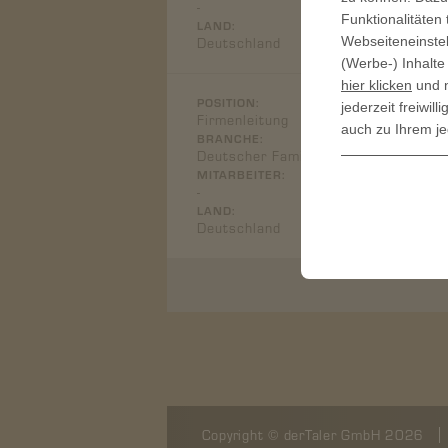
-
Funktionalitäten
LAND:
Deutschland
Webseiteneinstel
(Werbe-) Inhalte
hier klicken
und n
POSITION:
jederzeit freiwi
Firmenleitung
auch zu Ihrem je
BRANCHE:
Deutscher Familienverband
MITARBEITER:
-
LAND:
Deutschland
Copyright © derTaler GmbH 2026