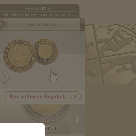
BERATUNG
mail@dertaler.de
+49 30 467 260 70
0
Meine Münzen
Kostenfreies Angebot
BIMETALL
POLIERT SANDS