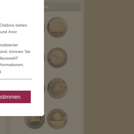
rlebnis bieten
und ihrer
alisierter
sind, können Sie
ilauswahl“
nformationen,
g
.
stimmen