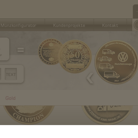
Münzkonfigurator
Kundenprojekte
Kontakt
→
Gold
ANTIK FINISH
POLIERTE PLATTE