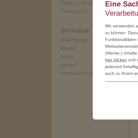
Kupfer / Rosegold
Eine Sac
Colored Coin
Verarbeit
Wir verwenden au
OPTIONEN
zu können. Dazu 
Oberflächen
Funktionalitäten
Webseiteneinstel
Ränder
(Werbe-) Inhalte
Farbe
hier klicken
und n
Extras
jederzeit freiwi
Präsentation & Verpackung
auch zu Ihrem je