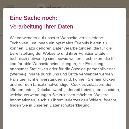
Eine Sache noch:
Kostenfreies
Verarbeitung Ihrer Daten
+49 30 467 260 70
Angebot
Wir verwenden auf unserer Webseite verschiedene
KONTAKT
- BITTE WÄHLEN
Techniken, um Ihnen ein optimales Erlebnis bieten zu
können. Dazu gehören Datenverarbeitungen, die für die
Bereitstellung der Webseite und ihrer Funktionalitäten
ÜBER UNS
technisch notwendig sind, sowie weitere Techniken, die für
komfortable Webseiteneinstellungen, zur Erstellung
anonymer Statistiken oder für die Anzeige personalisierter
Unverbindliche Anfrage
(Werbe-) Inhalte durch uns und Dritte verwendet werden.
Falls Sie nicht einverstanden sind, können Sie
hier klicken
und nur den Einsatz notwendiger Cookies zulassen. Sie
Bitte füllen Sie dieses Formular vollständig aus. So
können unter „Detailauswahl“ jederzeit freiwillig entscheiden,
können wir Ihnen ein passendes Angebot erstellen.
welche Verwendungen Sie zulassen möchten. Weitere
Sind Ihnen einige Details noch unklar, lassen Sie diese
Informationen, auch zu Ihrem jederzeitigen Widerrufsrecht,
frei oder rufen uns gerne für eine Beratung an.
finden Sie in unseren
Datenschutzerklarung
.